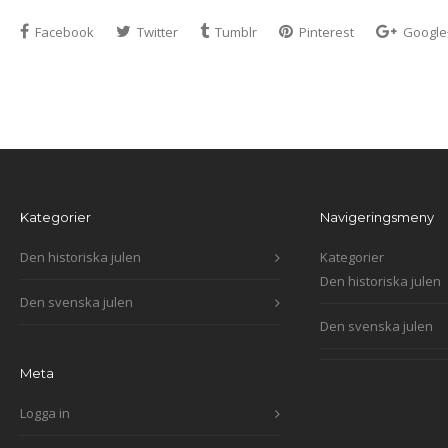
Facebook
Twitter
Tumblr
Pinterest
Google
Kategorier
Navigeringsmeny
Den historiska julen
Kategorier
Den historiska julen
Den svenska julen
Den svenska julen
Meta
Logga in