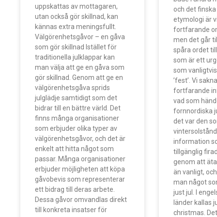
uppskattas av mottagaren,
och det finska
utan också gör skillnad, kan
etymologi är v
kännas extra meningsfullt.
fortfarande 
Välgörenhetsgåvor – en gåva
men det går ti
som gör skillnad Istället för
spåra ordet till
traditionella julklappar kan
som är ett ur
man välja att ge en gåva som
som vanligtvis 
gör skillnad. Genom att ge en
’fest’. Vi sakn
välgörenhetsgåva sprids
fortfarande i
julglädje samtidigt som det
vad som händ
bidrar till en bättre värld. Det
fornnordiska j
finns många organisationer
det var den s
som erbjuder olika typer av
vintersolstånd
välgörenhetsgåvor, och det är
information s
enkelt att hitta något som
tillgänglig fir
passar. Många organisationer
genom att äta
erbjuder möjligheten att köpa
än vanligt, och
gåvobevis som representerar
man något som
ett bidrag till deras arbete.
just jul. I eng
Dessa gåvor omvandlas direkt
länder kallas j
till konkreta insatser för
christmas. Det