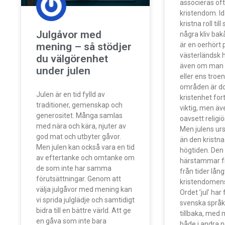
associeras of
kristendom. I
kristna roll till
Julgåvor med
några kliv ba
mening – så stödjer
är en oerhört 
västerländsk 
du välgörenhet
även om man i
under julen
eller ens troen
områden är d
Julen är en tid fylld av
kristenhet for
traditioner, gemenskap och
viktig, men äv
generositet. Många samlas
oavsett religiö
med nära och kära, njuter av
Men julens urs
god mat och utbyter gåvor.
än den kristna
Men julen kan också vara en tid
högtiden. Den
av eftertanke och omtanke om
härstammar fr
de som inte har samma
från tider lång
förutsättningar. Genom att
kristendomens 
välja julgåvor med mening kan
Ordet ’jul’ har 
vi sprida julglädje och samtidigt
svenska språk
bidra till en bättre värld. Att ge
tillbaka, med
en gåva som inte bara
både i andra n