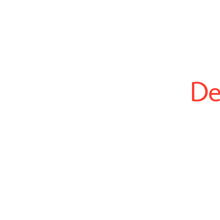
De
De