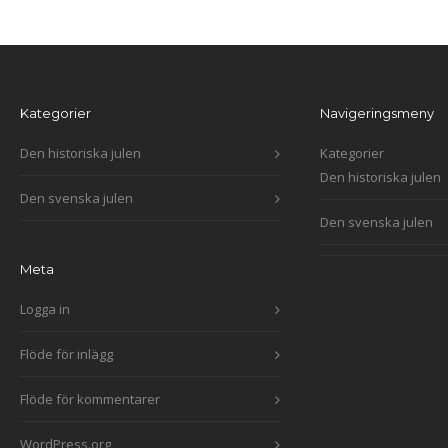
Kategorier
Navigeringsmeny
Den historiska julen
Kategorier
Den historiska julen
Den svenska julen
Den svenska julen
Meta
Logga in
Flöde för inlägg
Flöde för kommentarer
WordPress.org