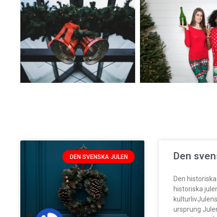
Den sven
DEN SVENSKA JULEN
Den historiska
historiska jul
kulturlivJulens
ursprung Jule